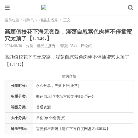
当前位置：
福利岛
>
極品主播秀
>
正文
高颜值校花下海无套路，淫荡自慰紫色肉棒不停插蜜
穴太顶了【1.14G】
2024-08-30
分类：
極品主播秀
阅读(1354)
评论(0)
高颜值校花下海无套路，淫荡自慰紫色肉棒不停插蜜穴太顶了
【1.14G】
资源详情
分享时长:
永久分享，失效不补[正常]
权重分类:
搬运自压[含本坛宣传文件][金币评分]
等级分类:
普通资源
大小分类:
单集[单个/套资源]
解压密码:
需要解压密码【请在下方百度网盘方框填写】